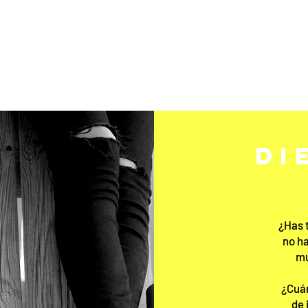
Con contenidos que
empezarás a aplicar
desde el primer día
DI
¿Has 
no ha
mu
¿Cuán
de 