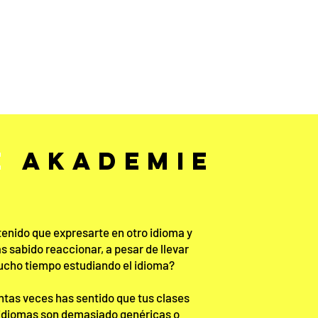
Más de 15.000
estudiantes nos
avalan
E
AKADEMIE
tenido que expresarte en otro idioma y
s sabido reaccionar, a pesar de llevar
cho tiempo estudiando el idioma?
tas veces has sentido que tus clases
idiomas son demasiado genéricas o