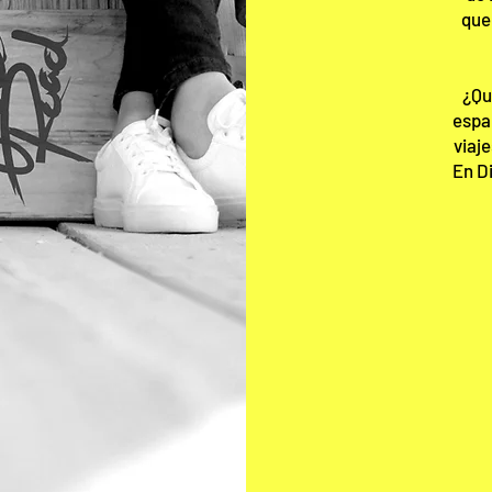
qu
¿Qu
espa
viaje
En D