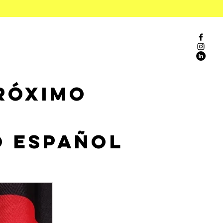
rÓximo
o Español