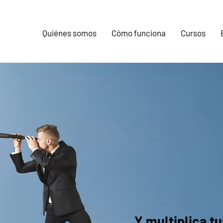
Quiénes somos
Cómo funciona
Cursos
Da 
a tu
Y multiplica t