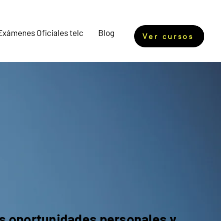
Exámenes Oficiales telc
Blog
Ver cursos
un giro
 futuro
us oportunidades personales y