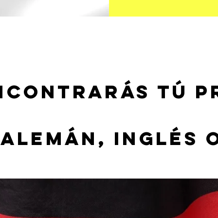
ncontraRÁs tÚ p
 Alemán, Inglés 