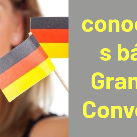
cono
s b
Gra
Conv