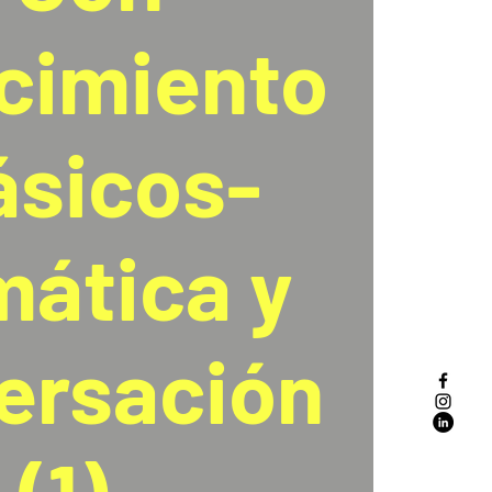
cimiento
ásicos-
mática y
ersación