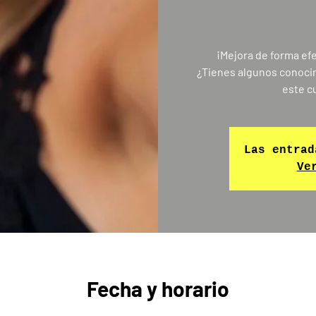
¡Mejora de forma efe
¿Tienes algunos conocim
este cu
Las entrad
Ve
Fecha y horario