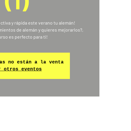
(1)
ctiva y rápida este verano tu alemán!
ientos de alemán y quieres mejorarlos?,
rso es perfecto para ti!
as no están a la venta
r otros eventos