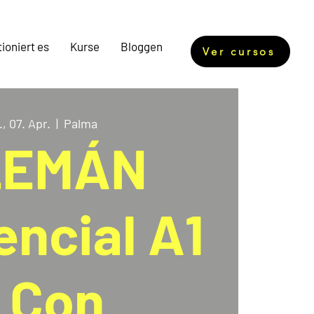
ioniert es
Kurse
Bloggen
Ver cursos
, 07. Apr.
  |  
Palma
LEMÁN
encial A1
- Con