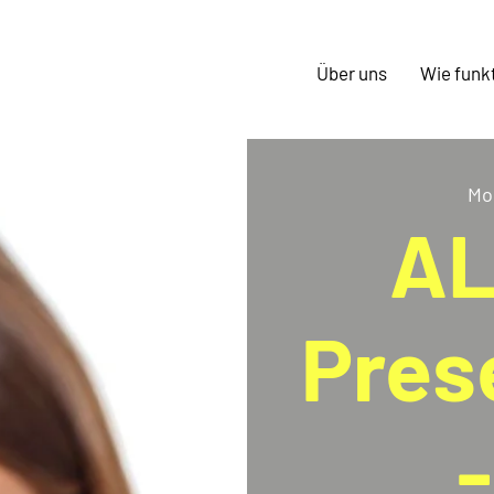
Über uns
Wie funkt
Mo.
A
Pres