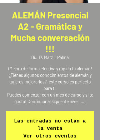
ALEMÁN Presencial
A2 - Gramática y
Mucha conversación
!!!
Di., 17. März
  |  
Palma
¡Mejora de forma efectiva y rápida tu alemán!
¿Tienes algunos conocimientos de alemán y
quieres mejorarlos?, este curso es perfecto
para ti!
Puedes comenzar con un mes de curso y si te
gusta! Continuar al siguiente nivel ....!
Las entradas no están a
la venta
Ver otros eventos