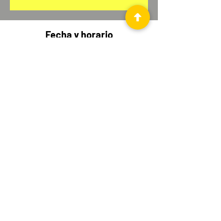
Fecha y horario
17. März 2026, 18:00 – 09. Apr. 2026, 19:30
Palma, Carrer d'En Morei, 10, Centre, 07001
Palma, Illes Balears, España
Comparte este evento
© 2021 by Die Akademie SL.
Stolz erstellt mit
Wix.com