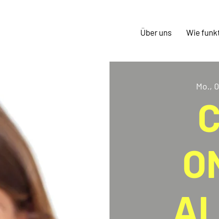
Über uns
Wie funkt
Mo., 0
C
O
A