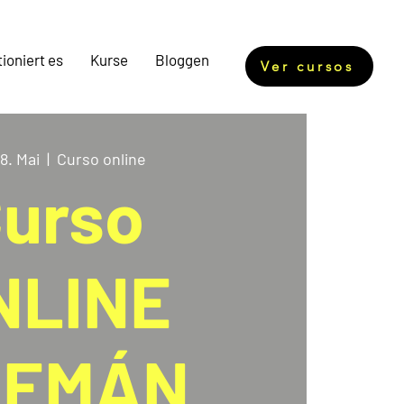
ioniert es
Kurse
Bloggen
Ver cursos
8. Mai
  |  
Curso online
urso
NLINE
LEMÁN