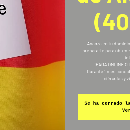
(40
Avanza en tu dominio 
prepararte para obtener
in
¡PAGA ONLINE O
Durante 1 mes conect
miércoles y v
Se ha cerrado l
Ve