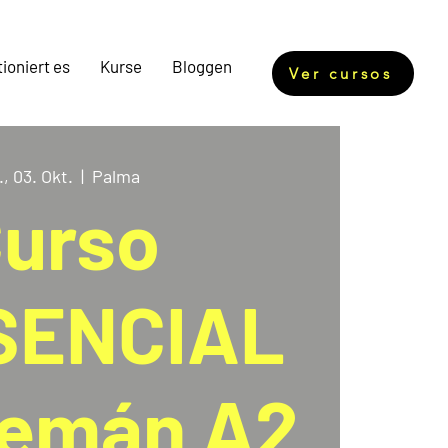
ioniert es
Kurse
Bloggen
Ver cursos
, 03. Okt.
  |  
Palma
urso
SENCIAL
lemán A2