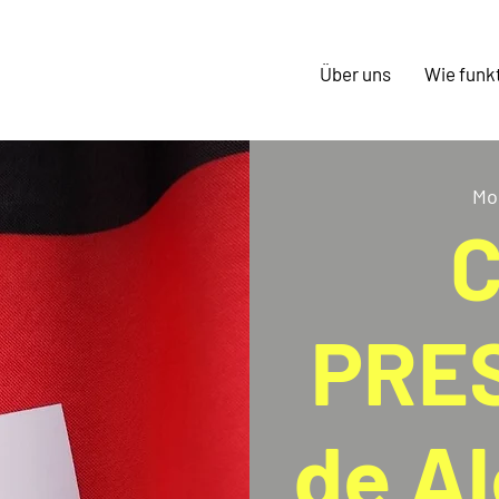
Über uns
Wie funkt
Mo.
C
PRE
de A