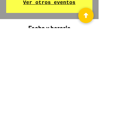
Ver otros eventos
Fecha y horario
05. Mai 2025, 18:00 – 28. Mai 2025, 19:30
Palma, Carrer d'En Morei 10, Centre, 07001
Palma, Illes Balears, España
Comparte este evento
© 2021 by Die Akademie SL.
Stolz erstellt mit
Wix.com