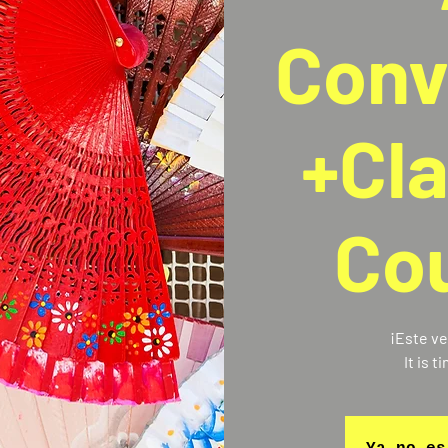
Conv
+Cl
Cou
¡Este ve
It is 