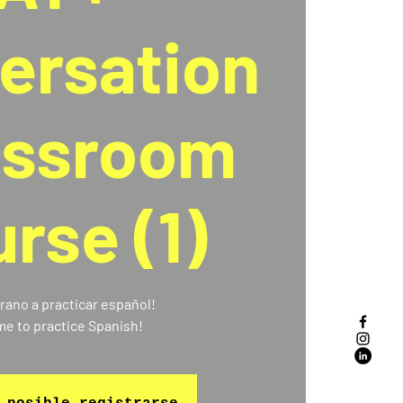
ersation
assroom
rse (1)
rano a practicar español!
time to practice Spanish!