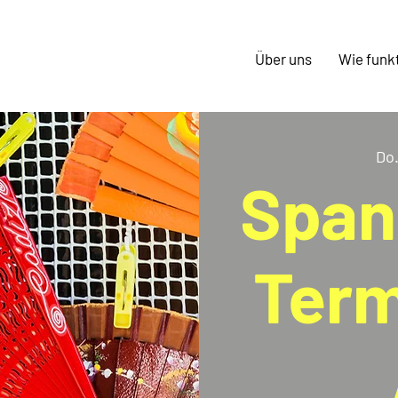
Über uns
Wie funkt
Do.
Span
Term