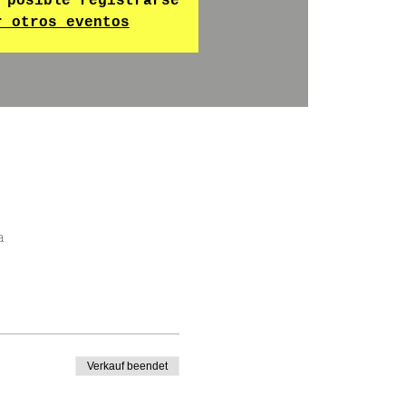
 posible registrarse
r otros eventos
a
Verkauf beendet