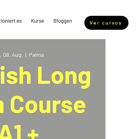
ioniert es
Kurse
Bloggen
Ver cursos
, 08. Aug.
  |  
Palma
ish Long
 Course
A1 +