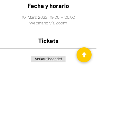
Fecha y horario
10. März 2022, 19:00 – 20:00
Webinario vía Zoom
Tickets
Verkauf beendet
Tickettyp
Vocabulario en alemán (1)
Preis
12,00 €
Comparte este evento