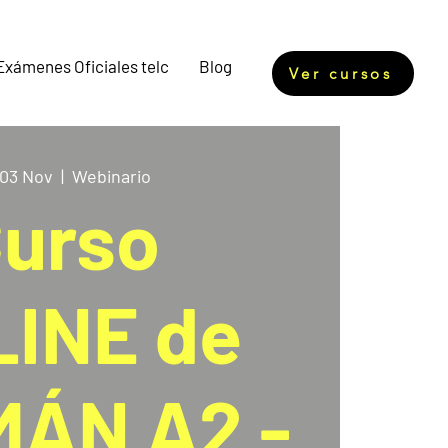
Exámenes Oficiales telc
Blog
Ver cursos
03 Nov
  |  
Webinario
urso
INE de
ÁN A2 -