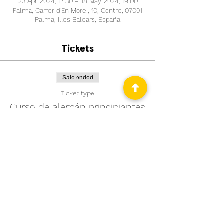
23 Apr 2024, 17:30 – 18 May 2024, 19:00
Palma, Carrer d'En Morei, 10, Centre, 07001
Palma, Illes Balears, España
Tickets
Sale ended
Ticket type
Curso de alemán principiantes
More info
Price
€99.00
Comparte este evento