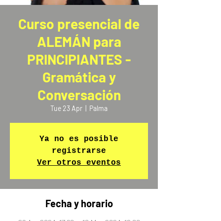
Curso presencial de
ALEMÁN para
PRINCIPIANTES -
Gramática y
Conversación
Tue 23 Apr
  |  
Palma
Ya no es posible
registrarse
Ver otros eventos
Fecha y horario