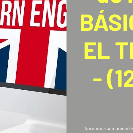
BÁSI
EL 
- (1
Aprende a comunicarte