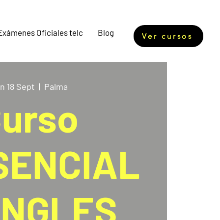
Exámenes Oficiales telc
Blog
Ver cursos
n 18 Sept
  |  
Palma
urso
SENCIAL
INGLES