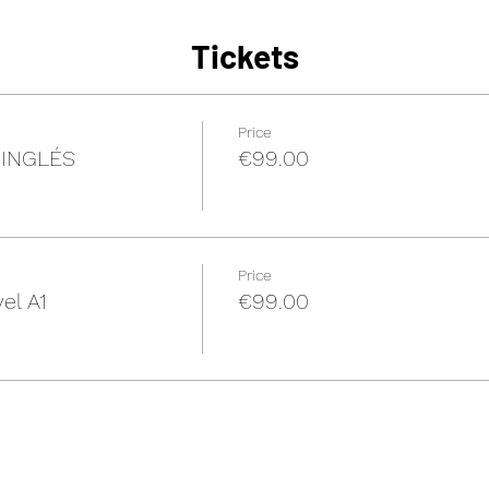
Tickets
Price
 INGLÉS
€99.00
Price
el A1
€99.00