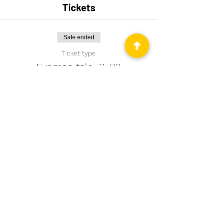
Tickets
Sale ended
Ticket type
Examen telc B1-B2
Price
€235.00
Comparte este evento