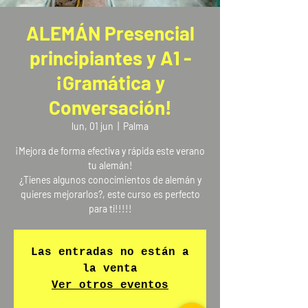
ALEMÁN Presencial
principiantes y A1 -
¡Gramática y
Conversación!
lun, 01 jun
  |  
Palma
¡Mejora de forma efectiva y rápida este verano
tu alemán!
¿Tienes algunos conocimientos de alemán y
quieres mejorarlos?, este curso es perfecto
para ti!!!!!
Las entradas no están a
la venta
Ver otros eventos