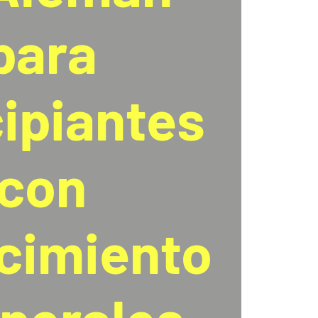
para
cipiantes
con
cimiento