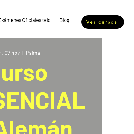
Exámenes Oficiales telc
Blog
Ver cursos
n, 07 nov
  |  
Palma
urso
SENCIAL
Alemán