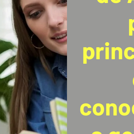
prin
cono