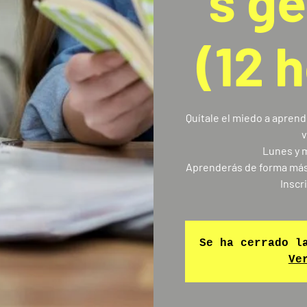
s g
(12 h
Quítale el miedo a apren
v
Lunes y m
Aprenderás de forma más t
Inscr
Se ha cerrado l
Ve