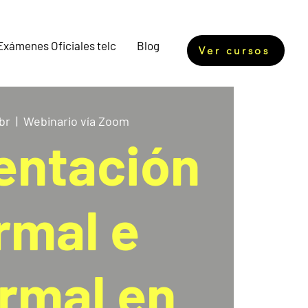
Exámenes Oficiales telc
Blog
Ver cursos
br
  |  
Webinario vía Zoom
entación
rmal e
ormal en