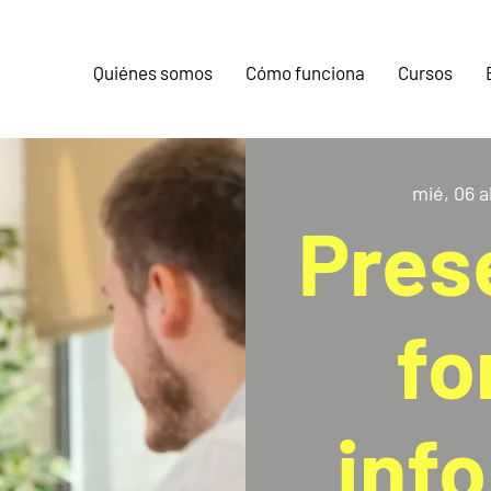
Quiénes somos
Cómo funciona
Cursos
mié, 06 a
Pres
fo
inf