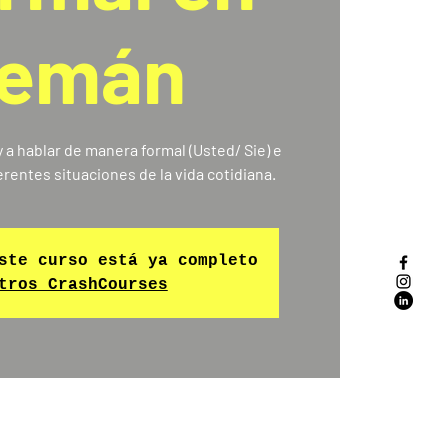
lemán
 a hablar de manera formal (Usted/ Sie) e
ste curso está ya completo
tros CrashCourses